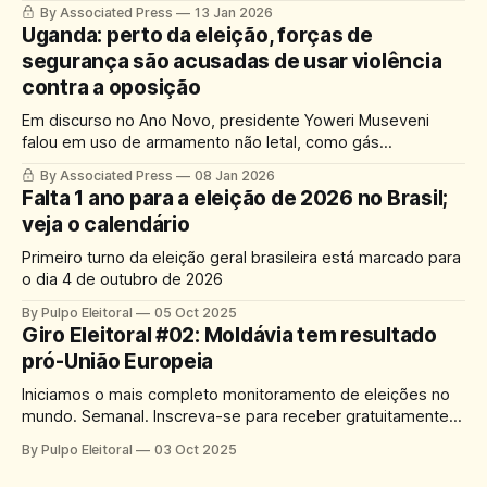
das mudanças desejadas
By Associated Press
13 Jan 2026
Uganda: perto da eleição, forças de
segurança são acusadas de usar violência
contra a oposição
Em discurso no Ano Novo, presidente Yoweri Museveni
falou em uso de armamento não letal, como gás
lacrimogêneo. Ele é o 3º líder mais longevo da África, no
By Associated Press
08 Jan 2026
poder desde 1986.
Falta 1 ano para a eleição de 2026 no Brasil;
veja o calendário
Primeiro turno da eleição geral brasileira está marcado para
o dia 4 de outubro de 2026
By Pulpo Eleitoral
05 Oct 2025
Giro Eleitoral #02: Moldávia tem resultado
pró-União Europeia
Iniciamos o mais completo monitoramento de eleições no
mundo. Semanal. Inscreva-se para receber gratuitamente
por e-mail.
By Pulpo Eleitoral
03 Oct 2025