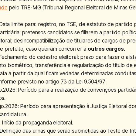
ado
pelo TRE-MG (Tribunal Regional Eleitoral de Minas Ger
Data limite para: registro, no TSE, de estatuto de partido 
rtidária; pretensos candidatos se filiarem a partido políti
eitoral; desincompatibilização de titulares de cargos de pre
e prefeito, caso queiram concorrer a
outros cargos
.
Fechamento do cadastro eleitoral: prazo para fazer o alist
o biométrico, transferência e regularização do título de el
Data a partir da qual ficam vedadas determinadas conduta
nforme previsto no artigo 73 da Lei 9.504/97.
go.2026: Período para a realização de convenções partidár
os.
ago.2026: Período para apresentação à Justiça Eleitoral d
candidatura.
 Início da propaganda eleitoral.
 Definição das urnas que serão submetidas ao Teste de In