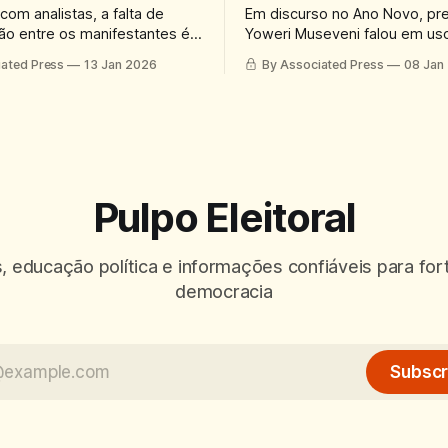
com analistas, a falta de
Em discurso no Ano Novo, pr
o entre os manifestantes é
Yoweri Museveni falou em us
ncipais entraves para
armamento não letal, como g
iated Press
13 Jan 2026
By Associated Press
08 Jan
das mudanças desejadas
lacrimogêneo. Ele é o 3º líder
longevo da África, no poder 
1986.
Pulpo Eleitoral
, educação política e informações confiáveis para for
democracia
Subscr