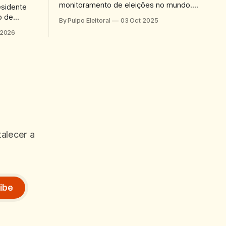
monitoramento de eleições no mundo.
esidente
Semanal. Inscreva-se para receber
o de
By Pulpo Eleitoral
03 Oct 2025
gratuitamente por e-mail.
ás
 2026
 mais
desde
talecer a
ibe