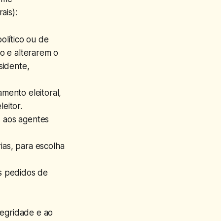
ais):
político ou de
co e alterarem o
sidente,
amento eleitoral,
eitor.
s aos agentes
ias, para escolha
os pedidos de
tegridade e ao