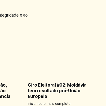
ntegridade e ao
ção,
Giro Eleitoral #02: Moldávia
são
tem resultado pró-União
ência
Europeia
Iniciamos o mais completo