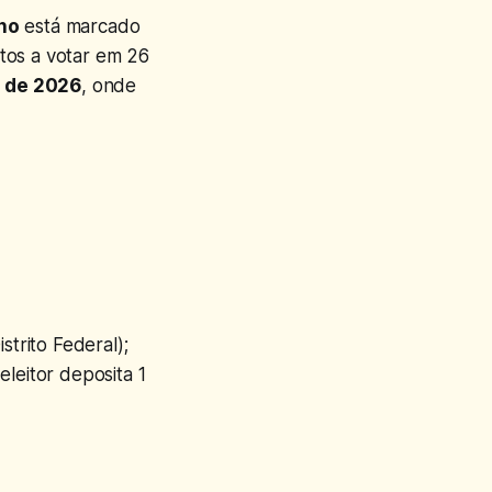
rno
está marcado
ptos a votar em 26
o de 2026
, onde
strito Federal);
leitor deposita 1