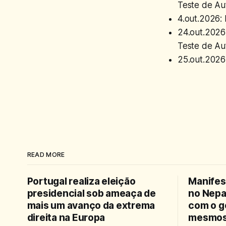
Teste de Aut
4.out.2026: 
24.out.2026
Teste de Aut
25.out.2026:
READ MORE
Portugal realiza eleição
Manifes
presidencial sob ameaça de
no Nepa
mais um avanço da extrema
com o g
direita na Europa
mesmos 