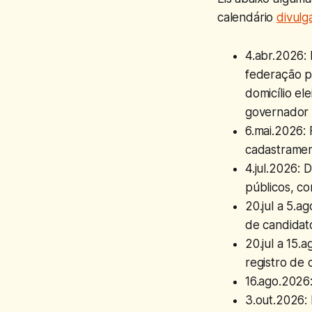
calendário
divulg
4.abr.2026: 
federação pa
domicílio el
governador 
6.mai.2026: 
cadastrament
4.jul.2026: 
públicos, co
20.jul a 5.a
de candidat
20.jul a 15.
registro de 
16.ago.2026:
3.out.2026: