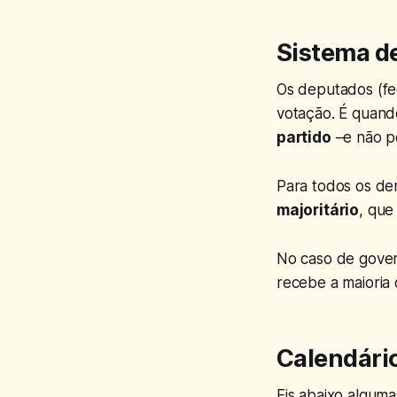
Sistema d
Os deputados (fede
votação. É quand
partido
–e não pe
Para todos os de
majoritário
, que
No caso de gover
recebe a maioria 
Calendário
Eis abaixo algum