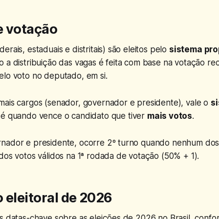
e votação
rais, estaduais e distritais) são eleitos pelo
sistema pro
o a distribuição das vagas é feita com base na votação r
lo voto no deputado, em si.
mais cargos (senador, governador e presidente), vale o
s
 é quando vence o candidato que tiver
mais votos
.
nador e presidente, ocorre 2º turno quando nenhum dos
dos votos válidos na 1ª rodada de votação (50% + 1).
 eleitoral de 2026
as datas-chave sobre as eleições de 2026 no Brasil, conf