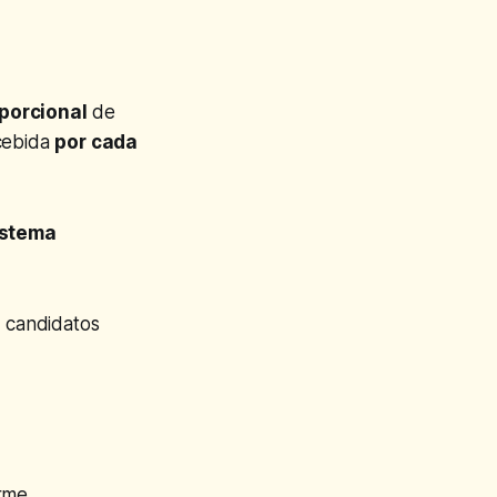
porcional
de
ecebida
por cada
istema
 candidatos
orme