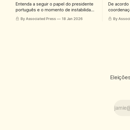
Entenda a seguir o papel do presidente
De acordo 
português e o momento de instabilidade
coordenaçã
política pelo qual o país passa
um dos pri
By Associated Press
18 Jan 2026
By Assoc
promoção 
Eleições